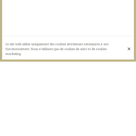
Ce site web utilise uniquement des cookies strictement nécessaires à son
fonctionnement. Nous n'utilisons pas de cookies de suivi ni de cookies
marketing.
Bouteilles d'alcool
Apéritif
Bières au fut
Gin Tonic
Bières
Vins
Shots
Whisky
Rhum
Vodka
Cog
Bouteilles d'alcool