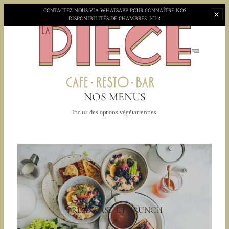
CONTACTEZ-NOUS VIA WHATSAPP POUR CONNAÎTRE NOS
DISPONIBILITÉS DE CHAMBRES
ICI
NOS MENUS
Inclus des options végétariennes.
BREAKFAST ET BRUNCH