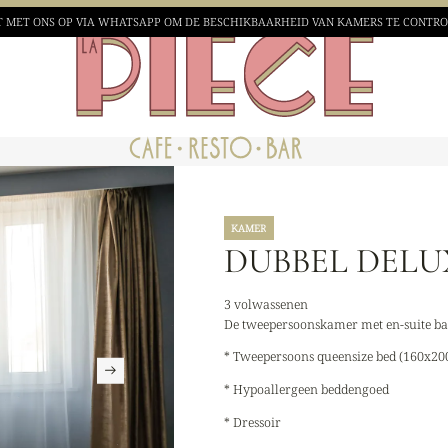
 MET ONS OP VIA WHATSAPP OM DE BESCHIKBAARHEID VAN
KAMERS TE CONTR
KAMER
DUBBEL DELU
3 volwassenen
De tweepersoonskamer met en-suite bad
* Tweepersoons queensize bed (160x20
* Hypoallergeen beddengoed
* Dressoir