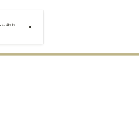
website te
Ontbijt
Warme dranken
Ontbijt
07h30 - 10h00
Le Complet
€ 5,00
Gebakken of roerei, kaas / Warme 