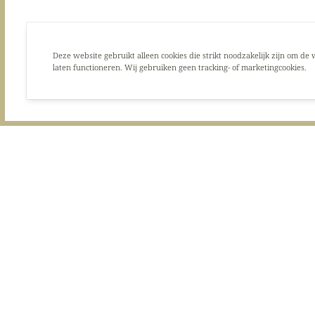
Deze website gebruikt alleen cookies die strikt noodzakelijk zijn om de 
laten functioneren. Wij gebruiken geen tracking- of marketingcookies.
L'Express
Croissant of pain au chocolat / Warme drank of vers sap