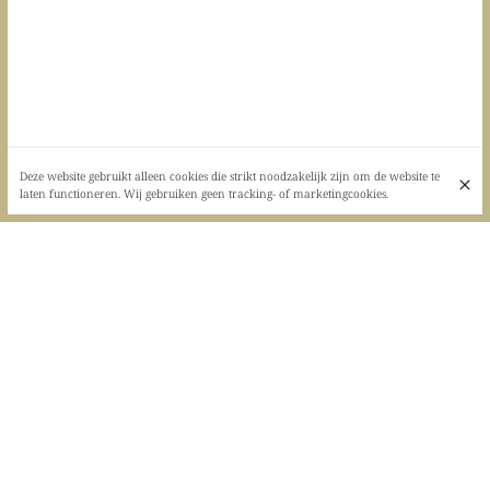
Deze website gebruikt alleen cookies die strikt noodzakelijk zijn om de website te
laten functioneren. Wij gebruiken geen tracking- of marketingcookies.
Flessen alcohol
Aperitief
Bieren van de tap
Gin en tonic
Bieren
Wijn
Schoten
Whisky
Rhu
Flessen alcohol