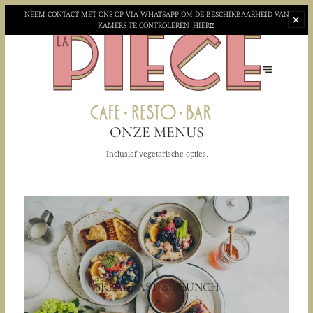
NEEM CONTACT MET ONS OP VIA WHATSAPP OM DE BESCHIKBAARHEID VAN
KAMERS TE CONTROLEREN
HIER
ONZE MENUS
Inclusief vegetarische opties.
BREAKFAST & BRUNCH